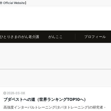
ial Website】
ひとりさまのがん老介護
がんここ
プロフィール
2026-03-08
ブダペストへの道（世界ランキングTOP10へ）
高強度インターバルトレーニング(タバタトレーニング)の研究者・