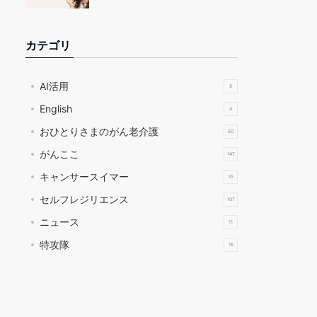
カテゴリ
AI活用
8
English
4
おひとりさまのがん老介護
60
がんここ
147
キャンサースイマー
35
セルフレジリエンス
107
ニュース
11
特攻隊
16