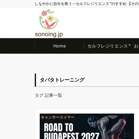
しなやかに自分を救う～セルフレジリエンス™のすすめ 【その井 Offic
Home
セルフレジリエンス™
お
タバタトレーニング
タグ 記事一覧
キャンサースイマー