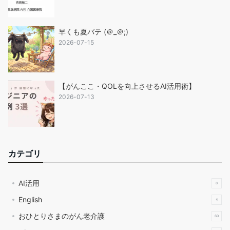
早くも夏バテ (＠_＠;)
2026-07-15
【がんここ・QOLを向上させるAI活用術】
2026-07-13
カテゴリ
AI活用
8
English
4
おひとりさまのがん老介護
60