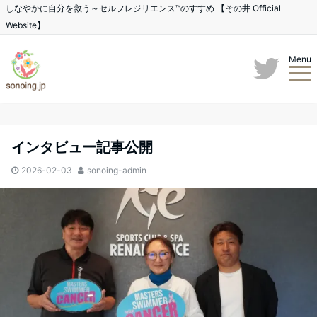
しなやかに自分を救う～セルフレジリエンス™のすすめ 【その井 Official
Website】
Menu
インタビュー記事公開
2026-02-03
sonoing-admin