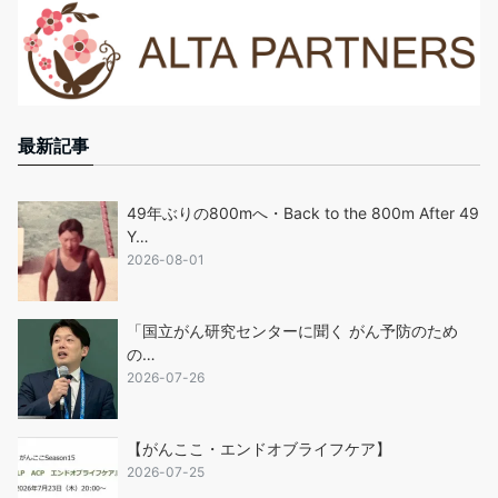
最新記事
49年ぶりの800mへ・Back to the 800m After 49
Y…
2026-08-01
「国立がん研究センターに聞く がん予防のため
の…
2026-07-26
【がんここ・エンドオブライフケア】
2026-07-25