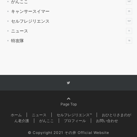
がんここ
147
キャンサースイマー
35
セルフレジリエンス
107
ニュース
11
特攻隊
16
Page Top
ホーム
ニュース
セルフレジリエンス™
おひとりさまのが
ん老介護
がんここ
プロフィール
お問い合わせ
©
Copyright 2021 その井 Official Website