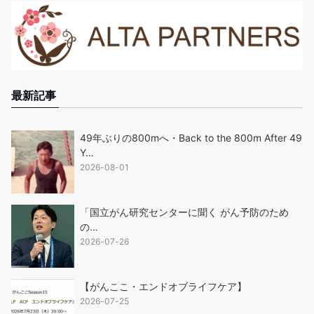
最新記事
49年ぶりの800mへ・Back to the 800m After 49
Y…
2026-08-01
「国立がん研究センターに聞く がん予防のため
の…
2026-07-26
【がんここ・エンドオブライフケア】
2026-07-25