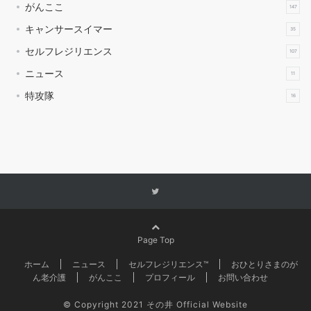
がんここ
147
キャンサースイマー
35
セルフレジリエンス
107
ニュース
11
特攻隊
16
Page Top
ホーム
ニュース
セルフレジリエンス™
おひとりさまのが
ん老介護
がんここ
プロフィール
お問い合わせ
©
Copyright 2021 その井 Official Website