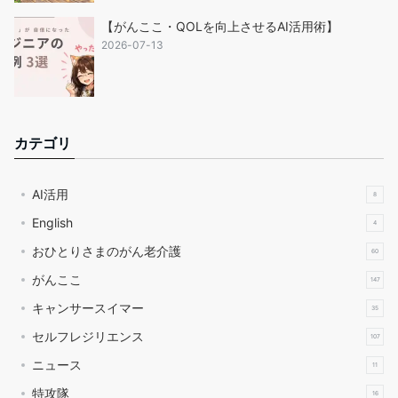
【がんここ・QOLを向上させるAI活用術】
2026-07-13
カテゴリ
AI活用
8
English
4
おひとりさまのがん老介護
60
がんここ
147
キャンサースイマー
35
セルフレジリエンス
107
ニュース
11
特攻隊
16