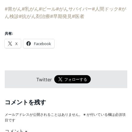
#胃がん
#乳がん
#ビール
#がんサバイバー
#人間ドック
#が
ん検診
#抗がん剤治療
#早期発見
#医者
共有:
X
Facebook
Twitter
コメントを残す
メールアドレスが公開されることはありません。
※
が付いている欄は必須項
目です
コメント
※