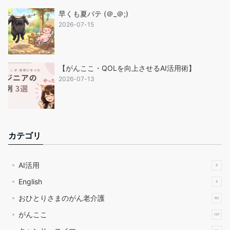
早くも夏バテ (＠_＠;)
2026-07-15
【がんここ・QOLを向上させるAI活用術】
2026-07-13
カテゴリ
AI活用
8
English
4
おひとりさまのがん老介護
60
がんここ
147