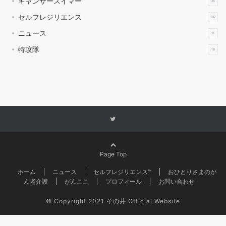
キャンサースイマー
35
セルフレジリエンス
107
ニュース
11
特攻隊
16
Page Top
ホーム
ニュース
セルフレジリエンス™
おひとりさまのが
ん老介護
がんここ
プロフィール
お問い合わせ
©
Copyright 2021 その井 Official Website