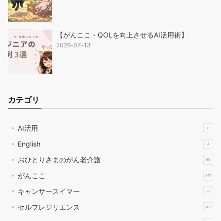
【がんここ・QOLを向上させるAI活用術】
2026-07-13
カテゴリ
AI活用
8
English
4
おひとりさまのがん老介護
60
がんここ
147
キャンサースイマー
35
セルフレジリエンス
107