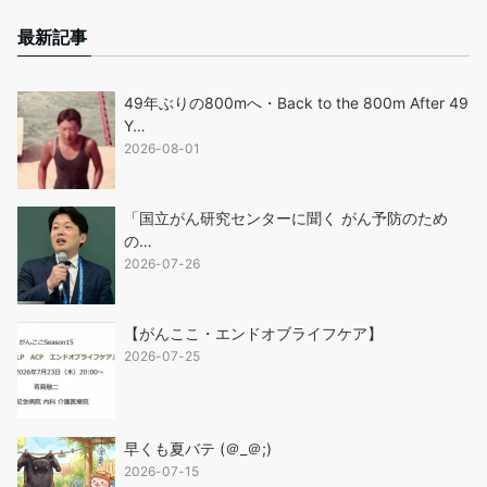
最新記事
49年ぶりの800mへ・Back to the 800m After 49
Y…
2026-08-01
「国立がん研究センターに聞く がん予防のため
の…
2026-07-26
【がんここ・エンドオブライフケア】
2026-07-25
早くも夏バテ (＠_＠;)
2026-07-15