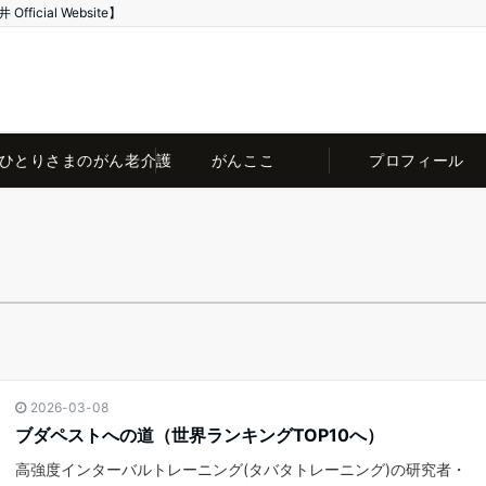
ial Website】
ひとりさまのがん老介護
がんここ
プロフィール
2026-03-08
ブダペストへの道（世界ランキングTOP10へ）
高強度インターバルトレーニング(タバタトレーニング)の研究者・