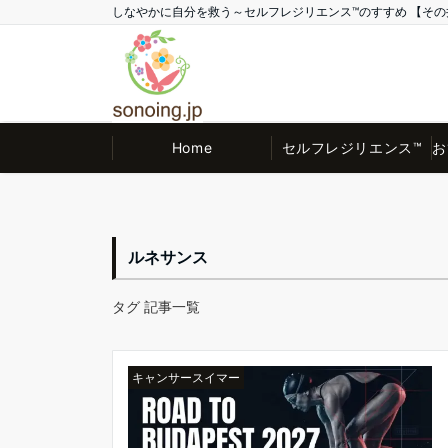
しなやかに自分を救う～セルフレジリエンス™のすすめ 【その井 Offic
Home
セルフレジリエンス™
お
ルネサンス
タグ 記事一覧
キャンサースイマー