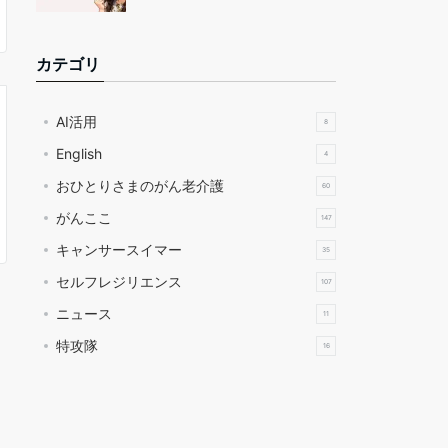
カテゴリ
AI活用
8
English
4
おひとりさまのがん老介護
60
がんここ
147
キャンサースイマー
35
セルフレジリエンス
107
ニュース
11
特攻隊
16