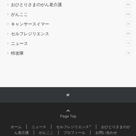
おひとりさまのがん老介護
60
がんここ
147
キャンサースイマー
35
セルフレジリエンス
107
ニュース
11
特攻隊
16
Page Top
ホーム
ニュース
セルフレジリエンス™
おひとりさまのが
ん老介護
がんここ
プロフィール
お問い合わせ