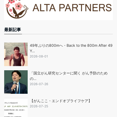
最新記事
49年ぶりの800mへ・Back to the 800m After 49
Y…
2026-08-01
「国立がん研究センターに聞く がん予防のため
の…
2026-07-26
【がんここ・エンドオブライフケア】
2026-07-25