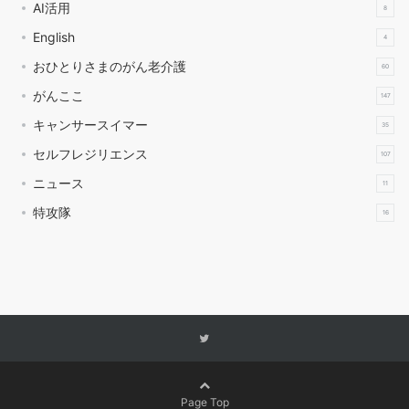
AI活用
8
English
4
おひとりさまのがん老介護
60
がんここ
147
キャンサースイマー
35
セルフレジリエンス
107
ニュース
11
特攻隊
16
Page Top