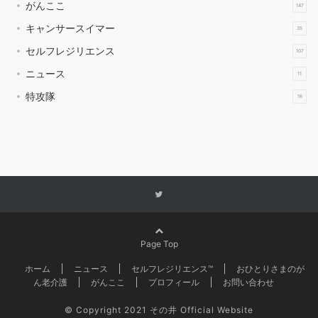
がんここ
147
キャンサースイマー
35
セルフレジリエンス
107
ニュース
11
特攻隊
16
Page Top
ホーム
ニュース
セルフレジリエンス™
おひとりさまのが
ん老介護
がんここ
プロフィール
お問い合わせ
©
Copyright 2021 その井 Official Website