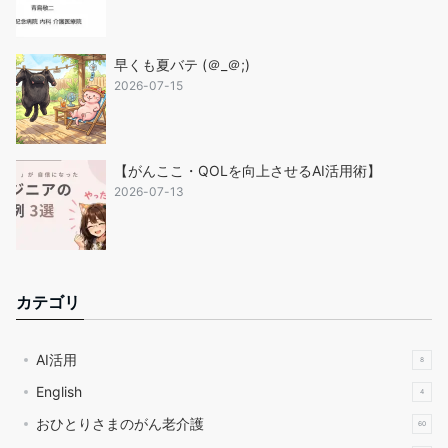
早くも夏バテ (＠_＠;)
2026-07-15
【がんここ・QOLを向上させるAI活用術】
2026-07-13
カテゴリ
AI活用
8
English
4
おひとりさまのがん老介護
60