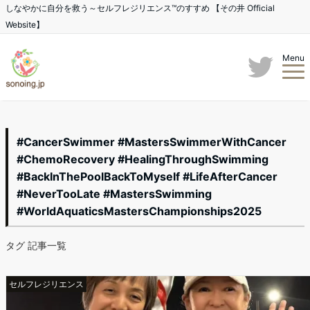
しなやかに自分を救う～セルフレジリエンス™のすすめ 【その井 Official
Website】
Menu
#CancerSwimmer #MastersSwimmerWithCancer
#ChemoRecovery #HealingThroughSwimming
#BackInThePoolBackToMyself #LifeAfterCancer
#NeverTooLate #MastersSwimming
#WorldAquaticsMastersChampionships2025
タグ 記事一覧
セルフレジリエンス