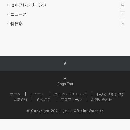
セルフレジリエンス
107
ニュース
11
特攻隊
16
Page Top
ホーム
ニュース
セルフレジリエンス™
おひとりさまのが
ん老介護
がんここ
プロフィール
お問い合わせ
©
Copyright 2021 その井 Official Website