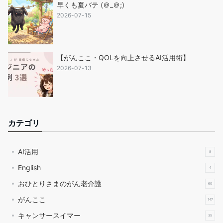
早くも夏バテ (＠_＠;)
2026-07-15
【がんここ・QOLを向上させるAI活用術】
2026-07-13
カテゴリ
AI活用
8
English
4
おひとりさまのがん老介護
60
がんここ
147
キャンサースイマー
35