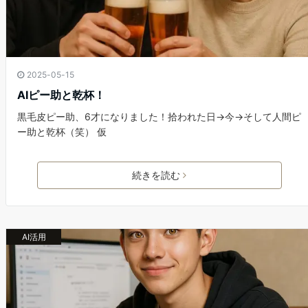
2025-05-15
AIピー助と乾杯！
黒毛皮ピー助、6才になりました！拾われた日→今→そして人間ピ
ー助と乾杯（笑） 仮
続きを読む
AI活用