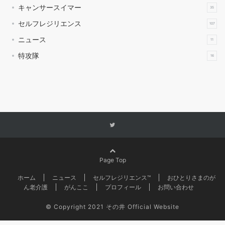
キャンサースイマー
35
セルフレジリエンス
107
ニュース
11
特攻隊
16
Page Top
ホーム
ニュース
セルフレジリエンス™
おひとりさまのが
ん老介護
がんここ
プロフィール
お問い合わせ
©
Copyright 2021 その井 Official Website