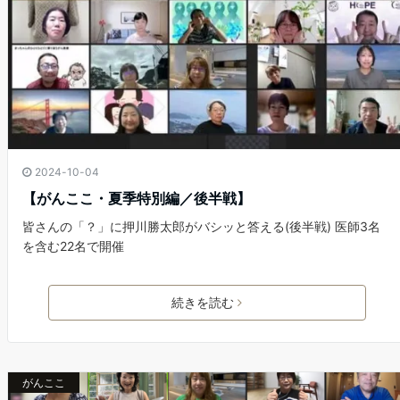
2024-10-04
【がんここ・夏季特別編／後半戦】
皆さんの「？」に押川勝太郎がバシッと答える(後半戦) 医師3名
を含む22名で開催
続きを読む
がんここ