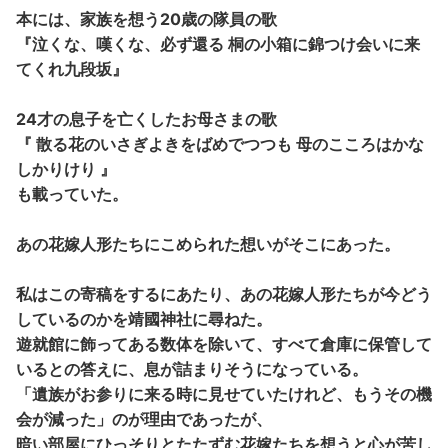
本には、家族を想う20歳の隊員の歌
『泣くな、嘆くな、必ず還る 桐の小箱に錦つけ会いに来
てくれ九段坂』
24才の息子を亡くしたお母さまの歌
『 散る花のいさぎよきをばめでつつも 母のこころはかな
しかりけり 』
も載っていた。
あの花嫁人形たちにこめられた想いがそこにあった。
私はこの寄稿をするにあたり、あの花嫁人形たちが今どう
しているのかを靖國神社に尋ねた。
遊就館に飾ってある数体を除いて、すべて倉庫に保管して
いるとの答えに、息が詰まりそうになっている。
「遺族がお参りに来る時に見せていたけれど、もうその機
会が減った」のが理由であったが、
暗い部屋にひっそりとたたずむ花嫁たちを想うと心が苦し