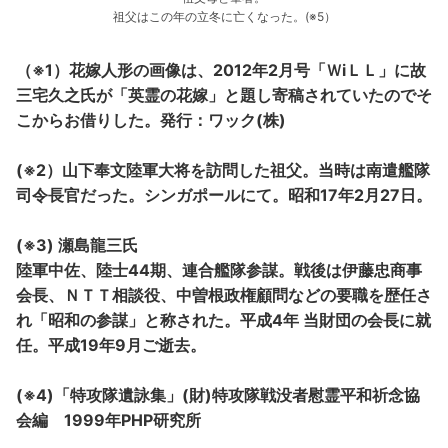
祖父はこの年の立冬に亡くなった。(※5）
（※1）花嫁人形の画像は、2012年2月号「ＷiＬＬ」に故
三宅久之氏が「英霊の花嫁」と題し寄稿されていたのでそ
こからお借りした。発行：ワック(株)
(※2）山下奉文陸軍大将を訪問した祖父。当時は南遣艦隊
司令長官だった。シンガポールにて。昭和17年2月27日。
(※3) 瀬島龍三氏
陸軍中佐、陸士44期、連合艦隊参謀。戦後は伊藤忠商事
会長、ＮＴＴ相談役、中曽根政権顧問などの要職を歴任さ
れ「昭和の参謀」と称された。平成4年 当財団の会長に就
任。平成19年9月ご逝去。
(※4)「特攻隊遺詠集」(財)特攻隊戦没者慰霊平和祈念協
会編 1999年PHP研究所