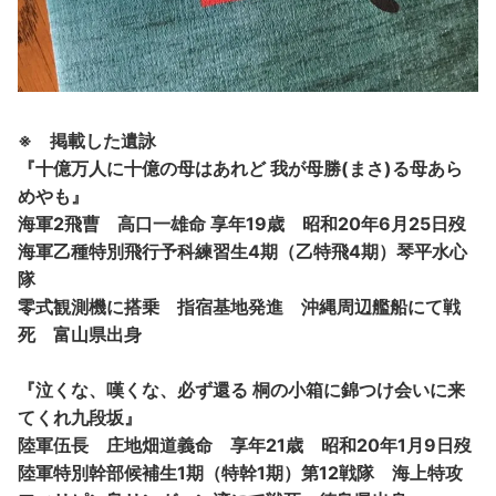
※ 掲載した遺詠
『十億万人に十億の母はあれど 我が母勝(まさ)る母あら
めやも』
海軍2飛曹 高口一雄命 享年19歳 昭和20年6月25日歿
海軍乙種特別飛行予科練習生4期（乙特飛4期）琴平水心
隊
零式観測機に搭乗 指宿基地発進 沖縄周辺艦船にて戦
死 富山県出身
『泣くな、嘆くな、必ず還る 桐の小箱に錦つけ会いに来
てくれ九段坂』
陸軍伍長 庄地畑道義命 享年21歳 昭和20年1月9日歿
陸軍特別幹部候補生1期（特幹1期）第12戦隊 海上特攻