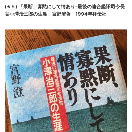
(※５)
「果断、寡黙にして情あり-最後の連合艦隊司令長
官小澤治三郎の生涯」宮野澄著 1994年祥伝社