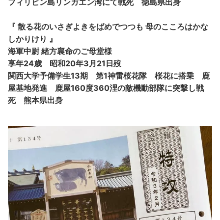
フィリピン島リンガエン湾にて戦死 徳島県出身
『 散る花のいさぎよきをばめでつつも 母のこころはかな
しかりけり 』
海軍中尉 緒方襄命のご母堂様
享年24歳 昭和20年3月21日歿
関西大学予備学生13期 第1神雷桜花隊 桜花に搭乗 鹿
屋基地発進 鹿屋160度360浬の敵機動部隊に突撃し戦
死 熊本県出身