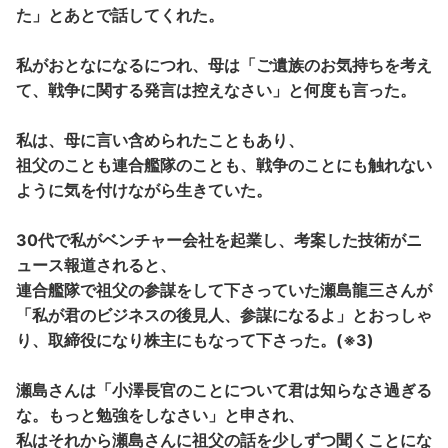
た」とあとで話してくれた。
私がおとなになるにつれ、母は「ご遺族のお気持ちを考え
て、戦争に関する発言は控えなさい」と何度も言った。
私は、母に言い含められたこともあり、
祖父のことも連合艦隊のことも、戦争のことにも触れない
ように気を付けながら生きていた。
30代で私がベンチャー会社を起業し、考案した技術がニ
ュース報道されると、
連合艦隊で祖父の参謀をして下さっていた瀬島龍三さんが
「私が君のビジネスの後見人、参謀になるよ」とおっしゃ
り、取締役になり株主にもなって下さった。(※3)
瀬島さんは「小澤長官のことについて君は知らなさ過ぎる
な。もっと勉強をしなさい」と申され、
私はそれから瀬島さんに祖父の話を少しずつ聞くことにな